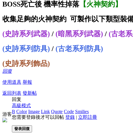
BOSS死亡後 機率性掉落
【火神契約】
收集足夠的火神契約 可製作以下類型裝
(史詩系列武器)
/
(暗黑系列武器)
/
(古老系
(史詩系列防具)
/
(古老系列防具)
(史詩系列飾品)
回復
使用道具
舉報
返回列表
發新帖
回复
高級模式
B
Color
Image
Link
Quote
Code
Smilies
游客
您需要登錄後才可以回帖
登錄
|
立即註冊
發表回復